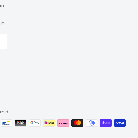
an
e...
imid