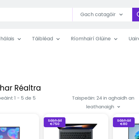
Gach catagóir
hálais
Táibléad
Ríomhairí Glúine
Uair
har Réaltra
eáint 1 - 5 de 5
Taispeáin: 24 in aghaidh an
leathanaigh
Sábháil
Sábháil
€750
€80