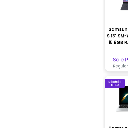
Samsung
S 13" SM-
i5 8GB 
Prag
Sale P
díol
Regular
Sábháil
€150