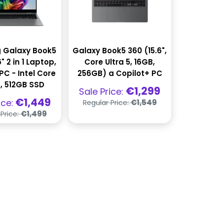
 Galaxy Book5
Galaxy Book5 360 (15.6",
" 2 in 1 Laptop,
Core Ultra 5, 16GB,
PC - Intel Core
256GB) a Copilot+ PC
7, 512GB SSD
Praghas
€1,299
Sale Price:
díola
Praghas
has
€1,449
ice:
€1,549
Regular Price:
rialta
Praghas
€1,499
 Price:
rialta