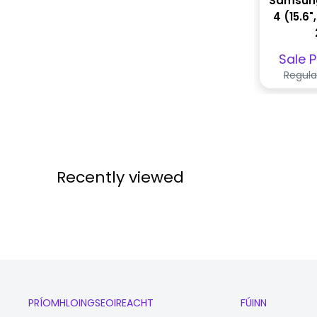
Samsung
4 (15.6"
Prag
Sale P
díol
Regula
Recently viewed
PRÍOMHLOINGSEOIREACHT
FÚINN