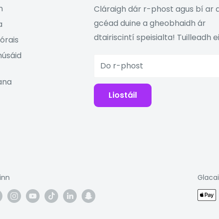
n
Cláraigh dár r-phost agus bí ar 
gcéad duine a gheobhaidh ár
a
dtairiscintí speisialta! Tuilleadh eil
órais
húsáid
Do r-phost
iana
Liostáil
inn
Glaca