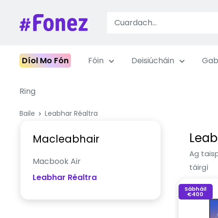
Léim
ar
Fonez
ábhar
Díol Mo Fón
Fóin
Deisiúcháin
Gab
Ring
Baile
Leabhar Réaltra
Leab
Macleabhair
Ag taisp
Macbook Air
táirgí
Leabhar Réaltra
Sábháil
€400