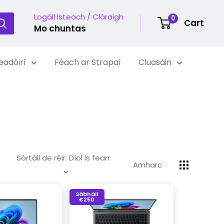
Logáil Isteach / Cláraigh
0
Cart
Mo chuntas
eadóirí
Féach ar Strapaí
Cluasáin
Sórtáil de réir: Díol is fearr
Amharc
Sábháil
€250