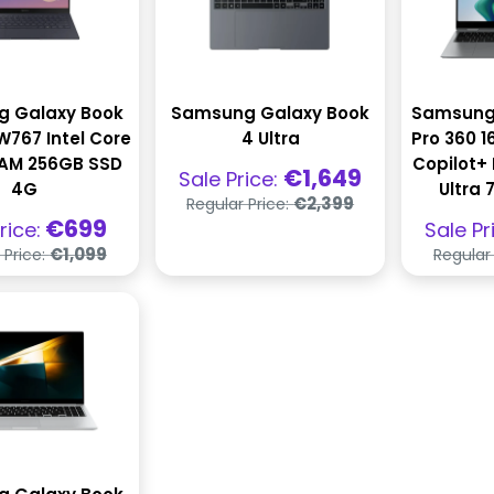
 Galaxy Book
Samsung Galaxy Book
Samsung
W767 Intel Core
4 Ultra
Pro 360 16
RAM 256GB SSD
Copilot+ 
Praghas
€1,649
Sale Price:
4G
Ultra 
díola
Praghas
€2,399
Regular Price:
rialta
has
Prag
€699
rice:
Sale Pr
a
díola
Praghas
€1,099
 Price:
Regular
rialta