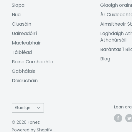
Siopa
Glaoigh orain
Nua
Ár Cuideacht
Cluasáin
Aimsitheoir St
Uaireadóirí
Laghdaigh At
Athchúrsáil
Macleabhair
Barántas 1 Bl
Táibléad
Blag
Bainc Cumhachta
Gabhálais
Deisiúcháin
Teanga
Lean ora
Gaeilge
© 2026 Fonez
Powered by Shopify