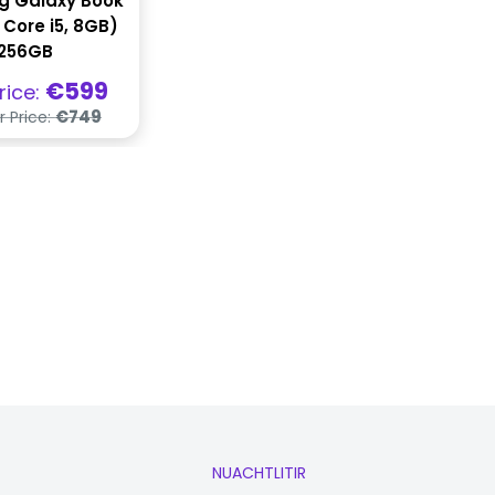
 Galaxy Book
, Core i5, 8GB)
256GB
has
€599
rice:
a
Praghas
€749
r Price:
rialta
NUACHTLITIR