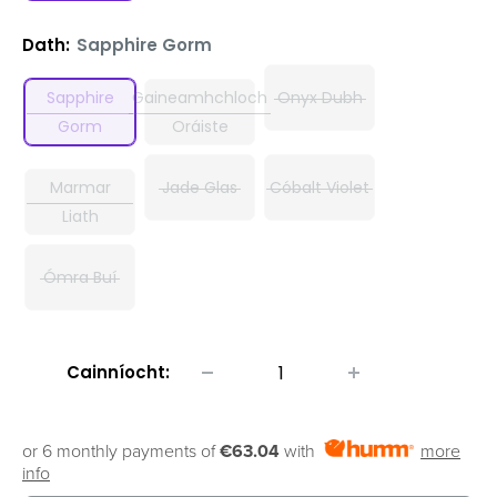
Dath:
Sapphire Gorm
Sapphire
Gaineamhchloch
Onyx Dubh
Gorm
Oráiste
Marmar
Jade Glas
Cóbalt Violet
Liath
Ómra Buí
Cainníocht:
or 6 monthly payments of
€63.04
with
more
info