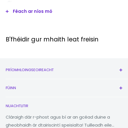
a:
Féach ar níos mó
Triarach
:
Príomhch
50MP (leathan),
eamara:
10MP (teileafóta),
12MP (ultraleathan)
B'fhéidir gur mhaith leat freisin
Ceamara
12MP (leathan)
Tosaigh:
Próiseála
Exynos 2400 (4 nm)
PRÍOMHLOINGSEOIREACHT
í:
Siopa
FÚINN
Nua
Stóráil
128GB, 256GB
CUIMHNE
Cluasáin
Glaoigh orainn
RAM
8GB, 12GB
ACH
NUACHTLITIR
Uaireadóirí
Ár Cuideachta
Stóráil Breisithe
NÍL
Macleabhair
Aimsitheoir Stórais
Cláraigh dár r-phost agus bí ar an gcéad duine a
gheobhaidh ár dtairiscintí speisialta! Tuilleadh eile...
Táibléad
Laghdaigh Athúsáid Athchúrsáil