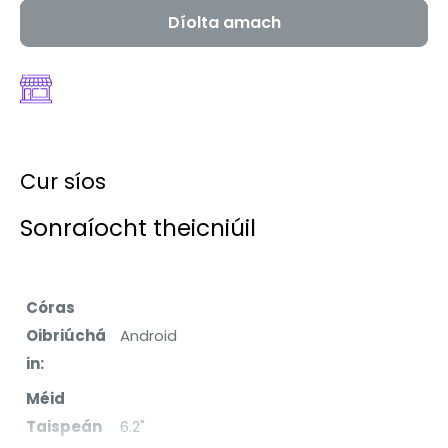
Díolta amach
Cur síos
Sonraíocht theicniúil
Córas
Oibriúchá
Android
in:
Méid
Taispeán
6.2"