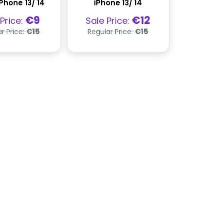
Phone 13/ 14
iPhone 13/ 14
ghas
Praghas
€9
€12
 Price:
Sale Price:
la
díola
Praghas
Praghas
€15
€15
r Price:
Regular Price:
rialta
rialta