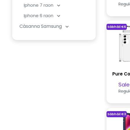
dío
Regul
Iphone 7 raon
Iphone 6 raon
Cásanna Samsung
Sábháil
€6
Pure Co
Pra
Sale
dío
Regul
Sábháil
€3