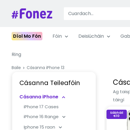
Léim
ar
Fonez
ábhar
Díol Mo Fón
Fóin
Deisiúcháin
Gab
Ring
Baile
Cásanna iPhone 13
Cása
Cásanna Teileafóin
Ag taisp
Cásanna iPhone
táirgí
iPhone 17 Cases
Sábháil
€10
iPhone 16 Range
Iphone 15 raon