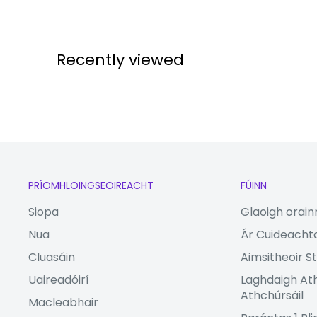
Recently viewed
PRÍOMHLOINGSEOIREACHT
FÚINN
Siopa
Glaoigh orain
Nua
Ár Cuideacht
Cluasáin
Aimsitheoir St
Uaireadóirí
Laghdaigh At
Athchúrsáil
Macleabhair