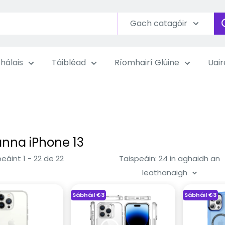
Gach catagóir
hálais
Táibléad
Ríomhairí Glúine
Uair
nna iPhone 13
eáint 1 - 22 de 22
Taispeáin: 24 in aghaidh an
leathanaigh
Sábháil
€3
Sábháil
€3