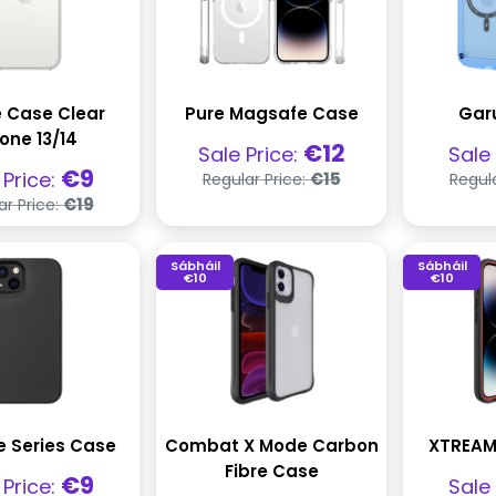
 Case Clear
Pure Magsafe Case
Gar
one 13/14
Praghas
Pra
€12
Sale Price:
Sale
díola
dío
Praghas
ghas
€9
 Price:
€15
Regular Price:
Regula
rialta
la
Praghas
€19
ar Price:
rialta
Sábháil
Sábháil
€10
€10
e Series Case
Combat X Mode Carbon
XTREAM
Fibre Case
ghas
Pra
€9
 Price:
Sale