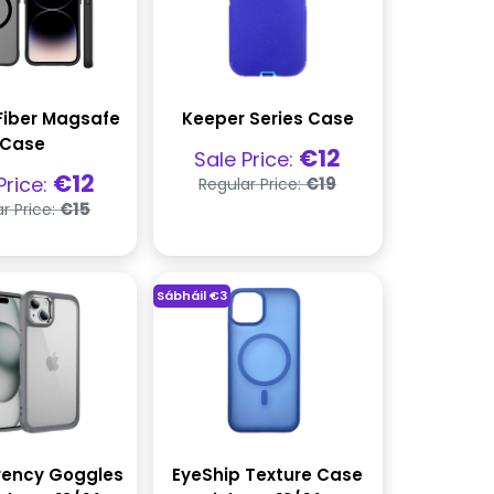
Fiber Magsafe
Keeper Series Case
Case
Praghas
€12
Sale Price:
díola
Praghas
ghas
€12
Price:
€19
Regular Price:
rialta
a
Praghas
€15
r Price:
rialta
Sábháil
€3
rency Goggles
EyeShip Texture Case