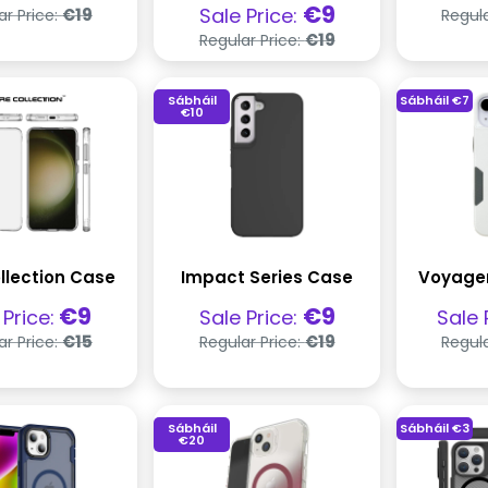
la
dío
Praghas
Praghas
€9
Sale Price:
€19
ar Price:
Regula
rialta
díola
Praghas
€19
Regular Price:
rialta
Sábháil
Sábháil
€7
€10
llection Case
Impact Series Case
Voyager
ghas
Praghas
Pra
€9
€9
 Price:
Sale Price:
Sale 
la
díola
díol
Praghas
Praghas
€15
€19
ar Price:
Regular Price:
Regula
rialta
rialta
Sábháil
Sábháil
€3
€20