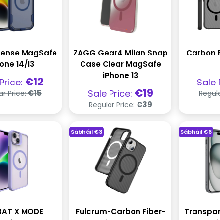
efense MagSafe
ZAGG Gear4 Milan Snap
Carbon 
one 14/13
Case Clear MagSafe
iPhone 13
ghas
Pra
€12
Price:
Sale 
la
díol
Praghas
Praghas
€19
Sale Price:
€15
ar Price:
Regula
rialta
díola
Praghas
€39
Regular Price:
rialta
Sábháil
€3
Sábháil
€6
AT X MODE
Fulcrum-Carbon Fiber-
Transpa