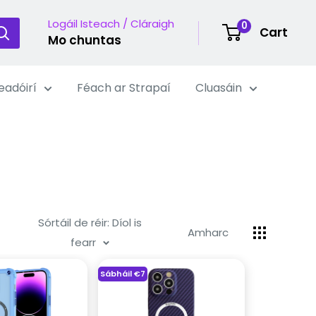
Logáil Isteach / Cláraigh
0
Cart
Mo chuntas
eadóirí
Féach ar Strapaí
Cluasáin
Sórtáil de réir: Díol is
Amharc
fearr
Sábháil
€7