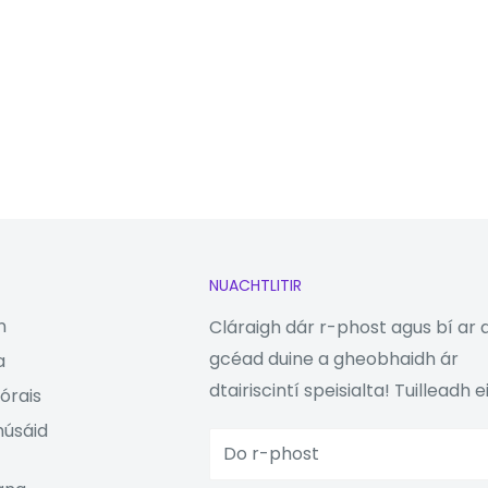
NUACHTLITIR
n
Cláraigh dár r-phost agus bí ar 
gcéad duine a gheobhaidh ár
a
dtairiscintí speisialta! Tuilleadh eil
órais
húsáid
Do r-phost