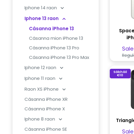
Iphone 14 raon
Iphone 13 raon
Cásanna iPhone 13
Space
iPh
Cásanna mion iPhone 13
Pra
Cásanna iPhone 13 Pro
Sale
dío
Regul
Cásanna iPhone 13 Pro Max
Iphone 12 raon
Sábháil
€10
Iphone 11 raon
Raon XS iPhone
Cásanna iPhone XR
Cásanna iPhone X
Iphone 8 raon
Triangl
Cásanna iPhone SE
Pra
Sale