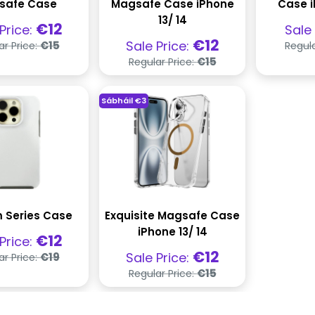
safe Case
Magsafe Case iPhone
Case i
13/ 14
ghas
Pra
€12
Price:
Sale
la
dío
Praghas
Praghas
€12
Sale Price:
€15
ar Price:
Regula
rialta
díola
Praghas
€15
Regular Price:
rialta
Sábháil
€3
 Series Case
Exquisite Magsafe Case
iPhone 13/ 14
ghas
€12
Price:
la
Praghas
Praghas
€12
Sale Price:
€19
ar Price:
rialta
díola
Praghas
€15
Regular Price:
rialta