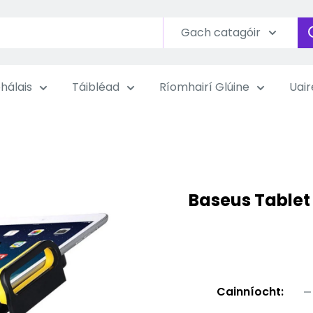
Gach catagóir
hálais
Táibléad
Ríomhairí Glúine
Uair
Baseus Tablet
Cainníocht: