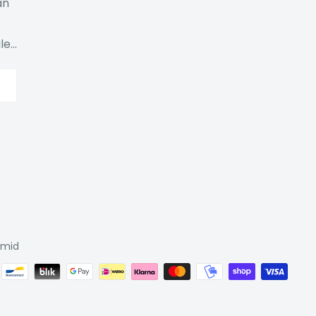
an
e...
imid