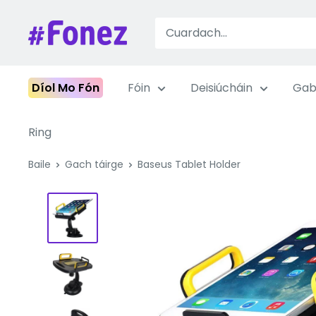
Léim
ar
Fonez
ábhar
Díol Mo Fón
Fóin
Deisiúcháin
Gab
Ring
Baile
Gach táirge
Baseus Tablet Holder