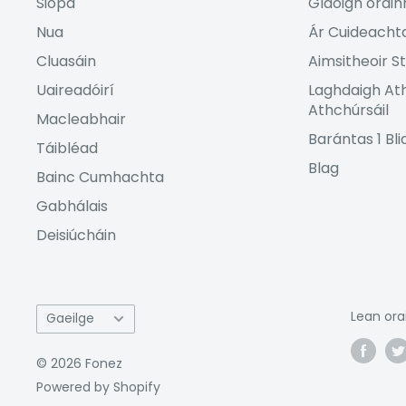
Siopa
Glaoigh orain
Nua
Ár Cuideacht
Cluasáin
Aimsitheoir St
Uaireadóirí
Laghdaigh At
Athchúrsáil
Macleabhair
Barántas 1 Bl
Táibléad
Blag
Bainc Cumhachta
Gabhálais
Deisiúcháin
Teanga
Lean ora
Gaeilge
© 2026 Fonez
Powered by Shopify