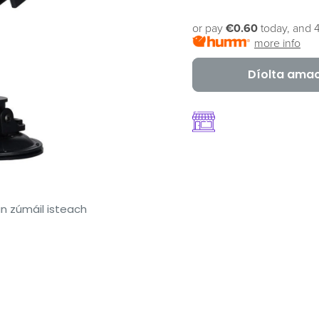
or pay
€0.60
today, and 4
more info
Díolta ama
n zúmáil isteach