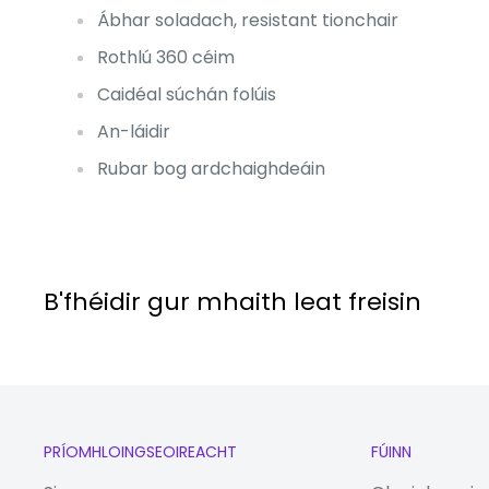
Ábhar soladach, resistant tionchair
Rothlú 360 céim
Caidéal súchán folúis
An-láidir
Rubar bog ardchaighdeáin
B'fhéidir gur mhaith leat freisin
PRÍOMHLOINGSEOIREACHT
FÚINN