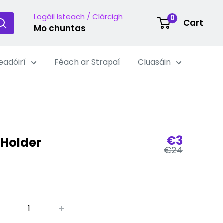
Logáil Isteach / Cláraigh
0
Cart
Mo chuntas
eadóirí
Féach ar Strapaí
Cluasáin
Praghas
€3
 Holder
Praghas
€24
díola
rialta