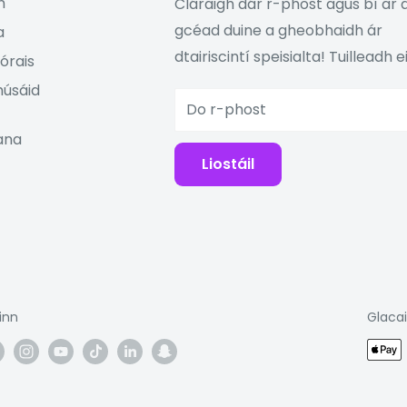
n
Cláraigh dár r-phost agus bí ar 
gcéad duine a gheobhaidh ár
a
dtairiscintí speisialta! Tuilleadh eil
órais
húsáid
Do r-phost
iana
Liostáil
inn
Glaca