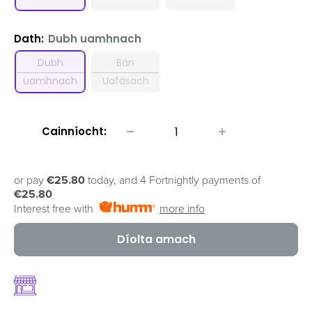
Dath:
Dubh uamhnach
Dubh
Bán
uamhnach
Uafásach
Cainníocht:
or pay
€25.80
today, and 4 Fortnightly payments of
€25.80
Interest free with
more info
Díolta amach