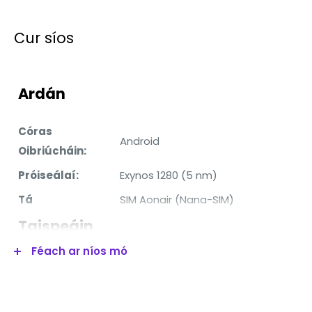
Cur síos
Ardán
Córas
Android
Oibriúcháin:
Próiseálaí:
Exynos 1280 (5 nm)
Tá
SIM Aonair (Nana-SIM)
Taispeáin
Féach ar níos mó
Méid:
6.4"
Rún
1080x2400 picteilín