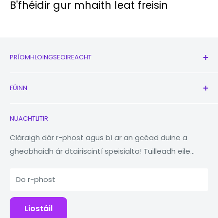
Ceamara
B'fhéidir gur mhaith leat freisin
cuad:
48MP (leathan),
Príomhcheamar
8MP (ultraleathan),
PRÍOMHLOINGSEOIREACHT
a:
5MP (macra)
Siopa
2MP (doimhneacht)
FÚINN
Nua
Ceamara
Cluasáin
Glaoigh orainn
13MP
Tosaigh:
NUACHTLITIR
Uaireadóirí
Ár Cuideachta
Flash
Flash faoi stiúir
Macleabhair
Aimsitheoir Stórais
Cláraigh dár r-phost agus bí ar an gcéad duine a
gheobhaidh ár dtairiscintí speisialta! Tuilleadh eile...
Táibléad
Laghdaigh Athúsáid Athchúrsáil
Físeán
4K@30fps
Bainc Cumhachta
Barántas 1 Bliana
Stóráil
Do r-phost
Gabhálais
Blag
Deisiúcháin
RAM:
4GB
Liostáil
Cuimhne