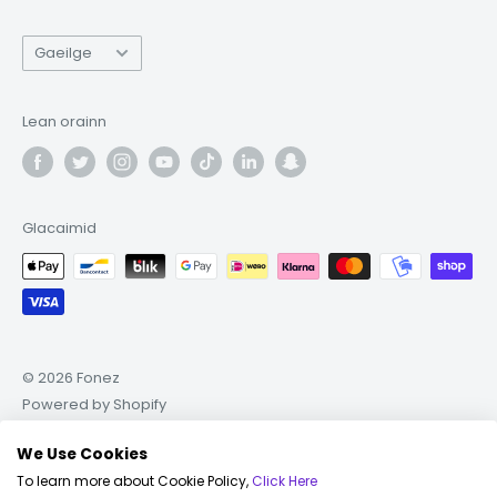
Teanga
Gaeilge
Lean orainn
Glacaimid
© 2026 Fonez
Powered by Shopify
We Use Cookies
© 2024 Fonez Ltd, Gach Ceart Ar Coimeád |
Téarmaí &
To learn more about Cookie Policy,
Click Here