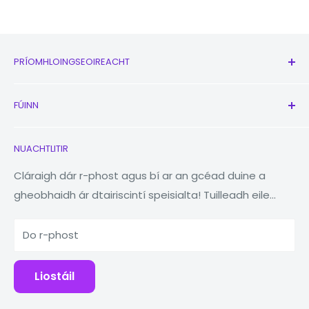
PRÍOMHLOINGSEOIREACHT
Siopa
FÚINN
Nua
Cluasáin
Glaoigh orainn
NUACHTLITIR
Uaireadóirí
Ár Cuideachta
Macleabhair
Aimsitheoir Stórais
Cláraigh dár r-phost agus bí ar an gcéad duine a
gheobhaidh ár dtairiscintí speisialta! Tuilleadh eile...
Táibléad
Laghdaigh Athúsáid Athchúrsáil
Bainc Cumhachta
Barántas 1 Bliana
Do r-phost
Gabhálais
Blag
Deisiúcháin
Liostáil