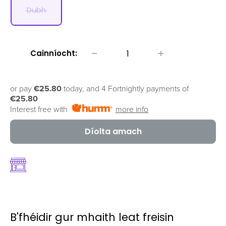
Dubh
Cainníocht:
or pay
€25.80
today, and 4 Fortnightly payments of
€25.80
Interest free with
more info
Díolta amach
B'fhéidir gur mhaith leat freisin