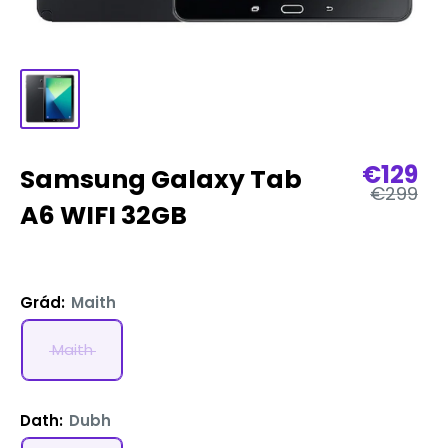
Pragh
€129
Samsung Galaxy Tab
Praghas
díola
€299
rialta
A6 WIFI 32GB
Grád:
Maith
Maith
Dath:
Dubh