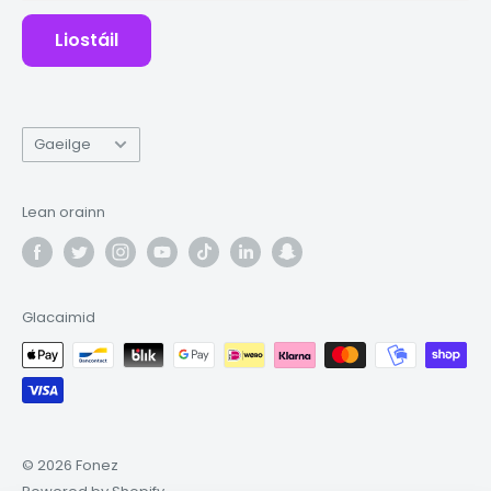
Deisiúcháin
Liostáil
Teanga
Gaeilge
Lean orainn
Glacaimid
© 2026 Fonez