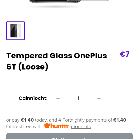
Prag
€7
Tempered Glass OnePlus
díol
6T (Loose)
Cainníocht:
or pay
€1.40
today, and 4 Fortnightly payments of
€1.40
Interest free with
more info