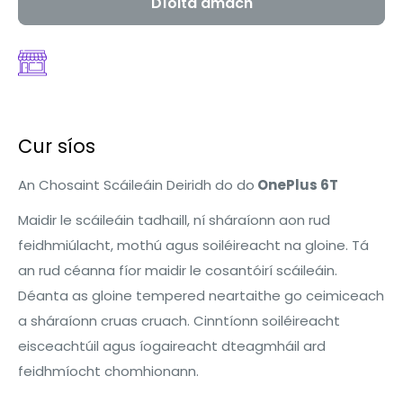
Díolta amach
Cur síos
An Chosaint Scáileáin Deiridh do do
OnePlus 6T
Maidir le scáileáin tadhaill, ní sháraíonn aon rud
feidhmiúlacht, mothú agus soiléireacht na gloine. Tá
an rud céanna fíor maidir le cosantóirí scáileáin.
Déanta as gloine tempered neartaithe go ceimiceach
a sháraíonn cruas cruach. Cinntíonn soiléireacht
eisceachtúil agus íogaireacht dteagmháil ard
feidhmíocht chomhionann.