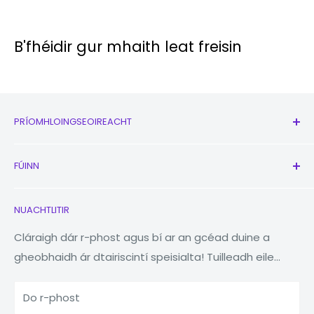
B'fhéidir gur mhaith leat freisin
PRÍOMHLOINGSEOIREACHT
Siopa
FÚINN
Nua
Cluasáin
Glaoigh orainn
NUACHTLITIR
Uaireadóirí
Ár Cuideachta
Macleabhair
Aimsitheoir Stórais
Cláraigh dár r-phost agus bí ar an gcéad duine a
gheobhaidh ár dtairiscintí speisialta! Tuilleadh eile...
Táibléad
Laghdaigh Athúsáid Athchúrsáil
Bainc Cumhachta
Barántas 1 Bliana
Do r-phost
Gabhálais
Blag